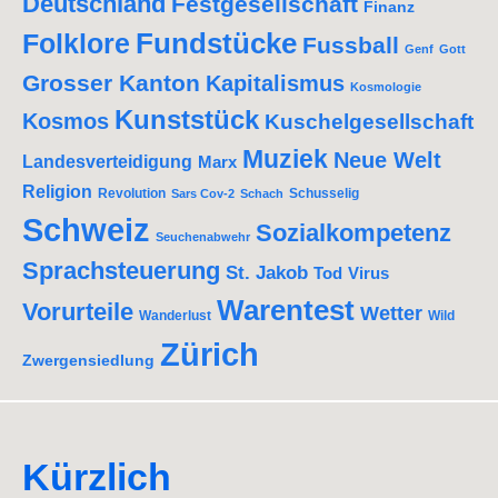
Deutschland
Festgesellschaft
Finanz
Fundstücke
Folklore
Fussball
Genf
Gott
Grosser Kanton
Kapitalismus
Kosmologie
Kunststück
Kosmos
Kuschelgesellschaft
Muziek
Neue Welt
Landesverteidigung
Marx
Religion
Revolution
Schusselig
Sars Cov-2
Schach
Schweiz
Sozialkompetenz
Seuchenabwehr
Sprachsteuerung
St. Jakob
Tod
Virus
Warentest
Vorurteile
Wetter
Wanderlust
Wild
Zürich
Zwergensiedlung
Kürzlich