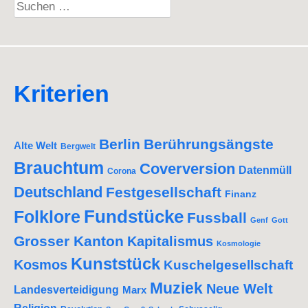
Suchen
nach:
Kriterien
Berlin
Berührungsängste
Alte Welt
Bergwelt
Brauchtum
Coverversion
Datenmüll
Corona
Deutschland
Festgesellschaft
Finanz
Fundstücke
Folklore
Fussball
Genf
Gott
Grosser Kanton
Kapitalismus
Kosmologie
Kunststück
Kosmos
Kuschelgesellschaft
Muziek
Neue Welt
Landesverteidigung
Marx