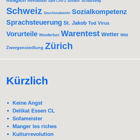
Religion
Revolution
Schusselig
Sars Cov-2
Schach
Schweiz
Sozialkompetenz
Seuchenabwehr
Sprachsteuerung
St. Jakob
Tod
Virus
Warentest
Vorurteile
Wetter
Wanderlust
Wild
Zürich
Zwergensiedlung
Kürzlich
Keine Angst
Delikat Essen CL
Sofameister
Manger les riches
Kulturrevolution