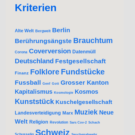
Kriterien
Berlin
Alte Welt
Bergwelt
Brauchtum
Berührungsängste
Coverversion
Datenmüll
Corona
Deutschland
Festgesellschaft
Fundstücke
Folklore
Finanz
Fussball
Grosser Kanton
Genf
Gott
Kapitalismus
Kosmos
Kosmologie
Kunststück
Kuschelgesellschaft
Muziek
Neue
Landesverteidigung
Marx
Welt
Religion
Revolution
Sars Cov-2
Schach
Schweiz
Schusselig
Seuchenabwehr