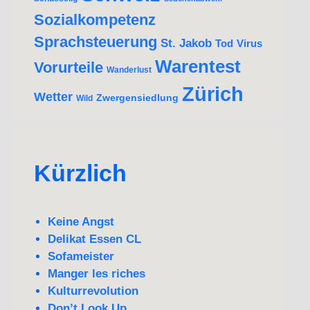
Sozialkompetenz
Sprachsteuerung
St. Jakob
Tod
Virus
Warentest
Vorurteile
Wanderlust
Zürich
Wetter
Zwergensiedlung
Wild
Kürzlich
Keine Angst
Delikat Essen CL
Sofameister
Manger les riches
Kulturrevolution
Don’t Look Up