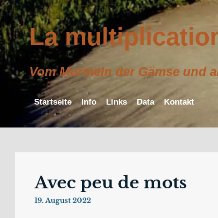
Zum
Inhalt
La multiplicati
springen
Vom Murmeln der Gämse und an
Startseite
Info
Links
Data
Kontakt
Avec peu de mots
19. August 2022