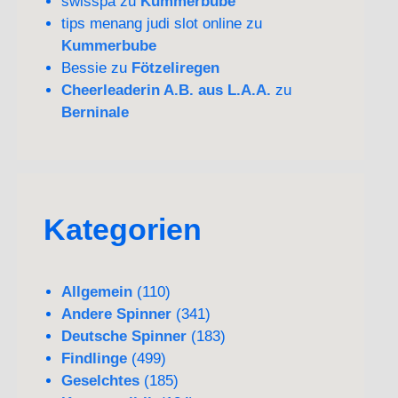
swisspa
zu
Kummerbube
tips menang judi slot online
zu
Kummerbube
Bessie
zu
Fötzeliregen
Cheerleaderin A.B. aus L.A.A.
zu
Berninale
Kategorien
Allgemein
(110)
Andere Spinner
(341)
Deutsche Spinner
(183)
Findlinge
(499)
Geselchtes
(185)