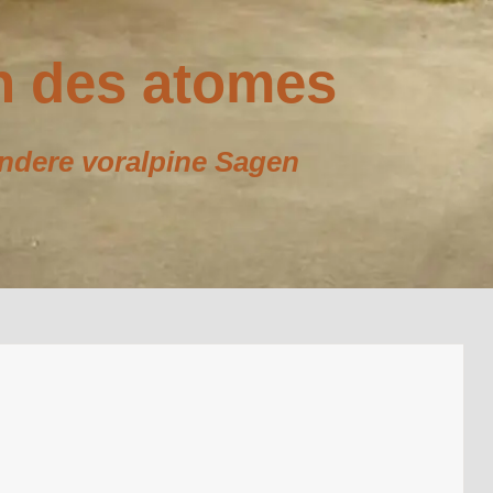
on des atomes
dere voralpine Sagen