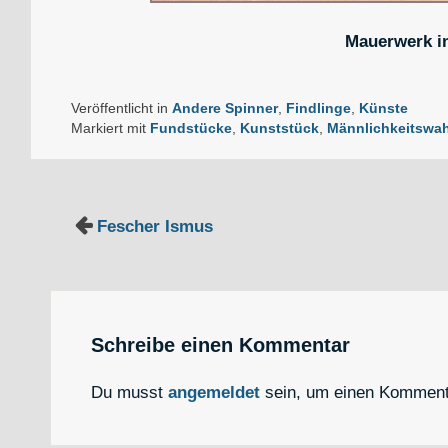
Mauerwerk i
Veröffentlicht in
Andere Spinner
,
Findlinge
,
Künste
Markiert mit
Fundstücke
,
Kunststück
,
Männlichkeitswa
Beitragsnavigation
Fescher Ismus
Schreibe einen Kommentar
Du musst
angemeldet
sein, um einen Komment