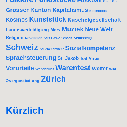
Fussball
Genf
Gott
Grosser Kanton
Kapitalismus
Kosmologie
Kunststück
Kosmos
Kuschelgesellschaft
Muziek
Neue Welt
Landesverteidigung
Marx
Religion
Revolution
Schusselig
Sars Cov-2
Schach
Schweiz
Sozialkompetenz
Seuchenabwehr
Sprachsteuerung
St. Jakob
Tod
Virus
Warentest
Vorurteile
Wetter
Wanderlust
Wild
Zürich
Zwergensiedlung
Kürzlich