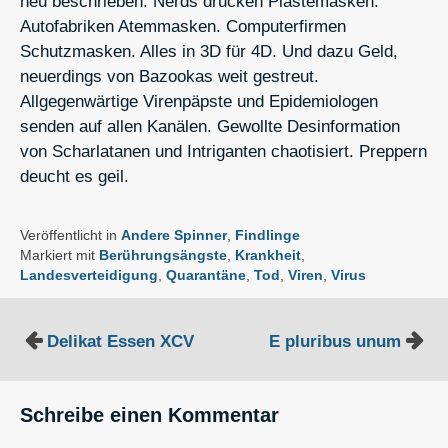
neu beschrieben: Nerds drucken Plastemasken.
Autofabriken Atemmasken. Computerfirmen
Schutzmasken. Alles in 3D für 4D. Und dazu Geld,
neuerdings von Bazookas weit gestreut.
Allgegenwärtige Virenpäpste und Epidemiologen
senden auf allen Kanälen. Gewollte Desinformation
von Scharlatanen und Intriganten chaotisiert. Preppern
deucht es geil.
Veröffentlicht in
Andere Spinner
,
Findlinge
Markiert mit
Berührungsängste
,
Krankheit
,
Landesverteidigung
,
Quarantäne
,
Tod
,
Viren
,
Virus
Beitragsnavigation
Delikat Essen XCV
E pluribus unum
Schreibe einen Kommentar