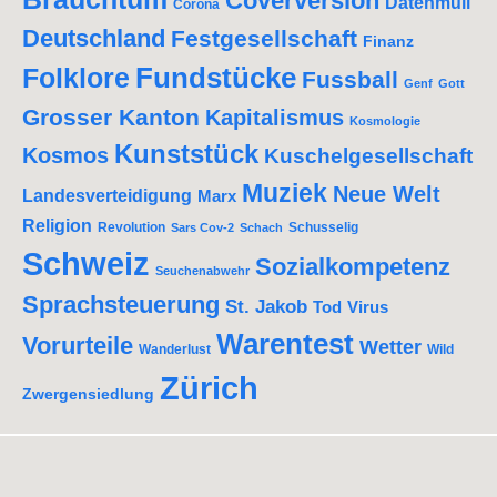
Coverversion
Datenmüll
Corona
Deutschland
Festgesellschaft
Finanz
Fundstücke
Folklore
Fussball
Genf
Gott
Grosser Kanton
Kapitalismus
Kosmologie
Kunststück
Kosmos
Kuschelgesellschaft
Muziek
Neue Welt
Landesverteidigung
Marx
Religion
Revolution
Schusselig
Sars Cov-2
Schach
Schweiz
Sozialkompetenz
Seuchenabwehr
Sprachsteuerung
St. Jakob
Tod
Virus
Warentest
Vorurteile
Wetter
Wanderlust
Wild
Zürich
Zwergensiedlung