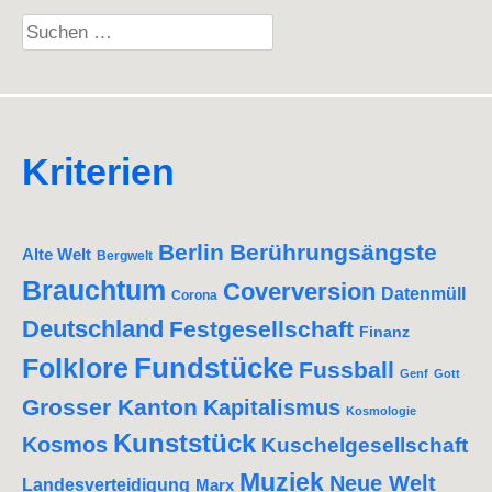
Suchen
nach:
Kriterien
Berlin
Berührungsängste
Alte Welt
Bergwelt
Brauchtum
Coverversion
Datenmüll
Corona
Deutschland
Festgesellschaft
Finanz
Fundstücke
Folklore
Fussball
Genf
Gott
Grosser Kanton
Kapitalismus
Kosmologie
Kunststück
Kosmos
Kuschelgesellschaft
Muziek
Neue Welt
Landesverteidigung
Marx