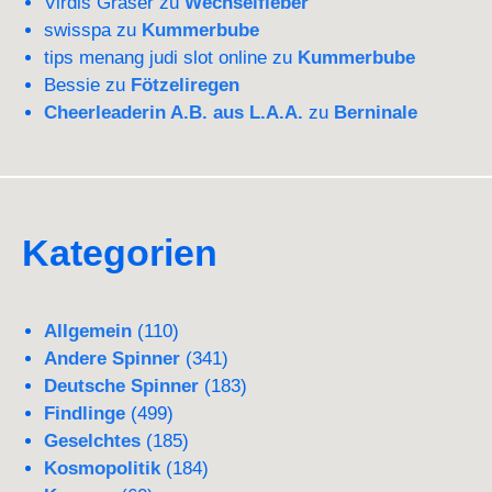
Virdis Graser
zu
Wechselfieber
swisspa
zu
Kummerbube
tips menang judi slot online
zu
Kummerbube
Bessie
zu
Fötzeliregen
Cheerleaderin A.B. aus L.A.A.
zu
Berninale
Kategorien
Allgemein
(110)
Andere Spinner
(341)
Deutsche Spinner
(183)
Findlinge
(499)
Geselchtes
(185)
Kosmopolitik
(184)