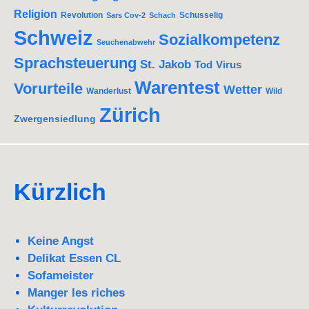
Religion
Revolution
Schusselig
Sars Cov-2
Schach
Schweiz
Sozialkompetenz
Seuchenabwehr
Sprachsteuerung
St. Jakob
Tod
Virus
Warentest
Vorurteile
Wetter
Wanderlust
Wild
Zürich
Zwergensiedlung
Kürzlich
Keine Angst
Delikat Essen CL
Sofameister
Manger les riches