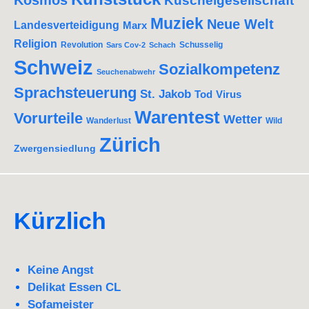
Kuschelgesellschaft
Muziek
Neue Welt
Landesverteidigung
Marx
Religion
Revolution
Schusselig
Sars Cov-2
Schach
Schweiz
Sozialkompetenz
Seuchenabwehr
Sprachsteuerung
St. Jakob
Tod
Virus
Warentest
Vorurteile
Wetter
Wanderlust
Wild
Zürich
Zwergensiedlung
Kürzlich
Keine Angst
Delikat Essen CL
Sofameister