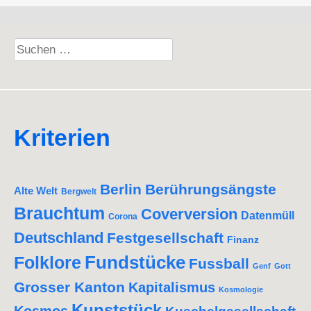
Suchen
nach:
Kriterien
Berlin
Berührungsängste
Alte Welt
Bergwelt
Brauchtum
Coverversion
Datenmüll
Corona
Deutschland
Festgesellschaft
Finanz
Fundstücke
Folklore
Fussball
Genf
Gott
Grosser Kanton
Kapitalismus
Kosmologie
Kunststück
Kosmos