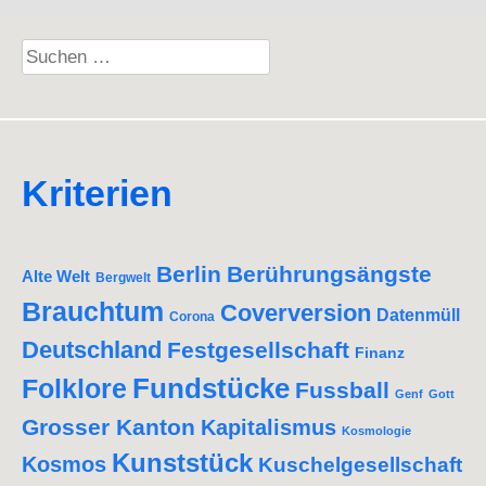
Suchen
nach:
Kriterien
Berlin
Berührungsängste
Alte Welt
Bergwelt
Brauchtum
Coverversion
Datenmüll
Corona
Deutschland
Festgesellschaft
Finanz
Fundstücke
Folklore
Fussball
Genf
Gott
Grosser Kanton
Kapitalismus
Kosmologie
Kunststück
Kosmos
Kuschelgesellschaft