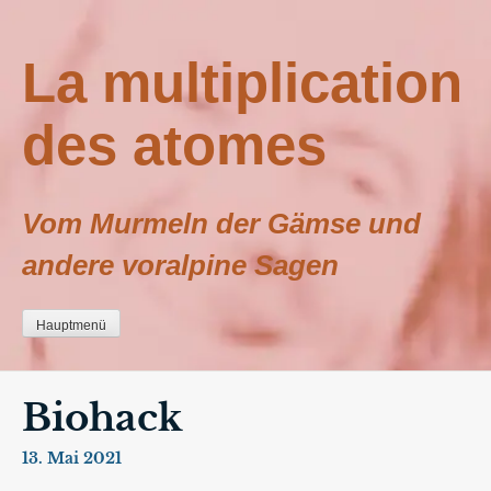
Zum
Inhalt
La multiplication
springen
des atomes
Vom Murmeln der Gämse und
andere voralpine Sagen
Hauptmenü
Biohack
13. Mai 2021