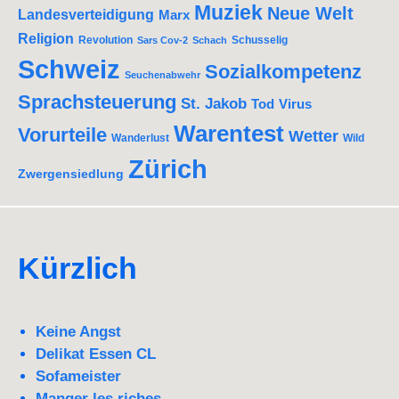
Muziek
Neue Welt
Landesverteidigung
Marx
Religion
Revolution
Schusselig
Sars Cov-2
Schach
Schweiz
Sozialkompetenz
Seuchenabwehr
Sprachsteuerung
St. Jakob
Tod
Virus
Warentest
Vorurteile
Wetter
Wanderlust
Wild
Zürich
Zwergensiedlung
Kürzlich
Keine Angst
Delikat Essen CL
Sofameister
Manger les riches