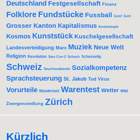
Deutschland
Festgesellschaft
Finanz
Fundstücke
Folklore
Fussball
Genf
Gott
Grosser Kanton
Kapitalismus
Kosmologie
Kunststück
Kosmos
Kuschelgesellschaft
Muziek
Neue Welt
Landesverteidigung
Marx
Religion
Revolution
Schusselig
Sars Cov-2
Schach
Schweiz
Sozialkompetenz
Seuchenabwehr
Sprachsteuerung
St. Jakob
Tod
Virus
Warentest
Vorurteile
Wetter
Wanderlust
Wild
Zürich
Zwergensiedlung
Kürzlich